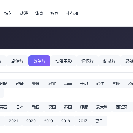
综艺
动漫
体育
短剧
排行榜
片
剧情片
战争片
动漫电影
惊悚片
纪录片
悬
剧情
战争
警匪
犯罪
动画
奇幻
武侠
冒险
枪
英国
日本
韩国
德国
泰国
印度
意大利
西班牙
2
2021
2020
2019
2018
2017
更早