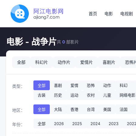
首页
电影
电视剧
电影 - 战争片
共
0
部影片
全部
科幻片
动作片
爱情片
喜剧片
恐怖
全部
喜剧
爱情
恐怖
动作
科幻
类型：
古装
历史
运动
农村
儿童
网络电影
全部
大陆
香港
台湾
美国
法国
地区：
全部
2026
2025
2024
2023
202
年份：