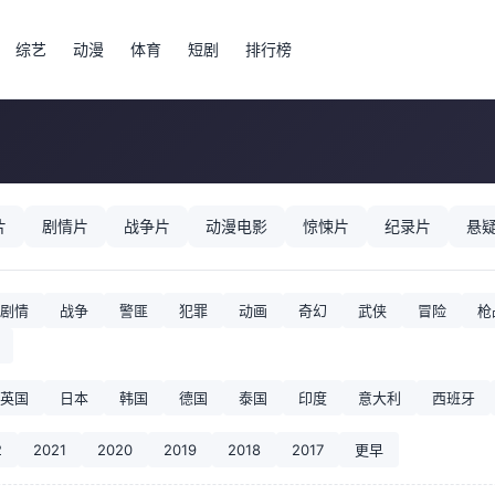
综艺
动漫
体育
短剧
排行榜
片
剧情片
战争片
动漫电影
惊悚片
纪录片
悬
剧情
战争
警匪
犯罪
动画
奇幻
武侠
冒险
枪
英国
日本
韩国
德国
泰国
印度
意大利
西班牙
2
2021
2020
2019
2018
2017
更早