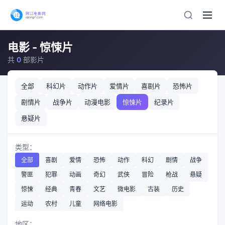
电影 - 惊悚片
共
0
部影片
全部
科幻片
动作片
爱情片
喜剧片
恐怖片
剧情片
战争片
动漫电影
惊悚片
纪录片
悬疑片
类型：
全部
喜剧
爱情
恐怖
动作
科幻
剧情
战争
警匪
犯罪
动画
奇幻
武侠
冒险
枪战
悬疑
惊悚
经典
青春
文艺
微电影
古装
历史
运动
农村
儿童
网络电影
地区：