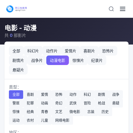
电影 - 动漫
共
0
部影片
全部
科幻片
动作片
爱情片
喜剧片
恐怖片
剧情片
战争片
动漫电影
惊悚片
纪录片
悬疑片
类型：
全部
喜剧
爱情
恐怖
动作
科幻
剧情
战争
警匪
犯罪
动画
奇幻
武侠
冒险
枪战
悬疑
惊悚
经典
青春
文艺
微电影
古装
历史
运动
农村
儿童
网络电影
地区：