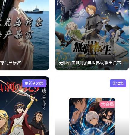
我靠海产暴富
无职转生Ⅲ到了异世界就拿出真本事無職転生Ⅲ
更新至05集
第12集