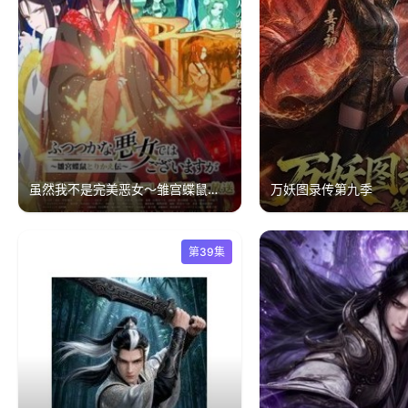
虽然我不是完美恶女～雏宫蝶鼠替换传
万妖图录传第九季
第39集