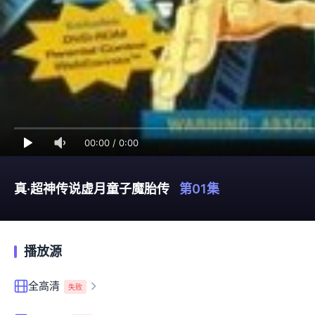
00:00
/
0:00
真·超神传说虚月童子魔胎传
第01集
播放源
全高清
失败