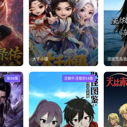
大千小镇
流放荒岛
第09集
连载中 连载到14集