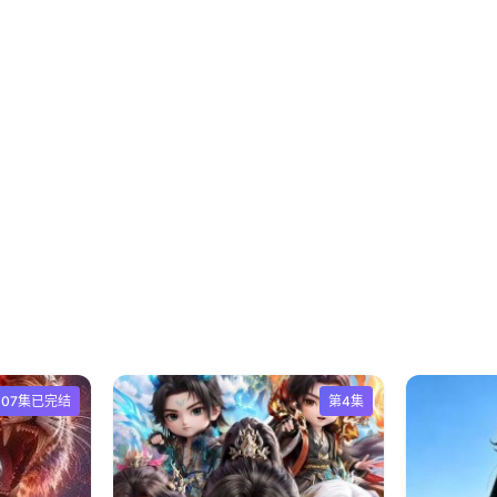
107集已完结
第4集