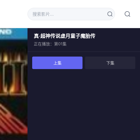
真·超神传说虚月童子魔胎传
正在播放：第01集
上集
下集