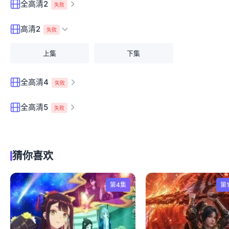
全高清2
失败
高清2
失败
上集
下集
全高清4
失败
全高清5
失败
猜你喜欢
第4集
第