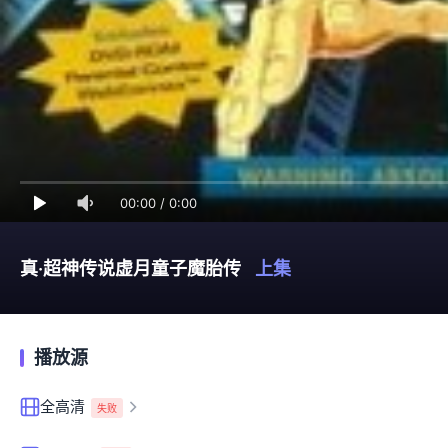
00:00
/
0:00
真·超神传说虚月童子魔胎传
上集
播放源
全高清
失败