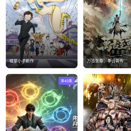
福星小子新作
万古至尊：李云霄传
第42集