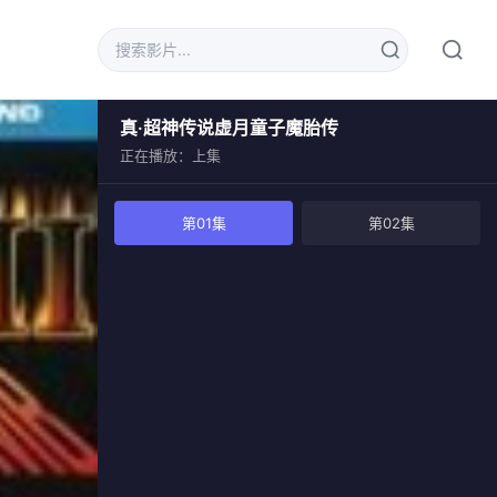
真·超神传说虚月童子魔胎传
正在播放：上集
第01集
第02集