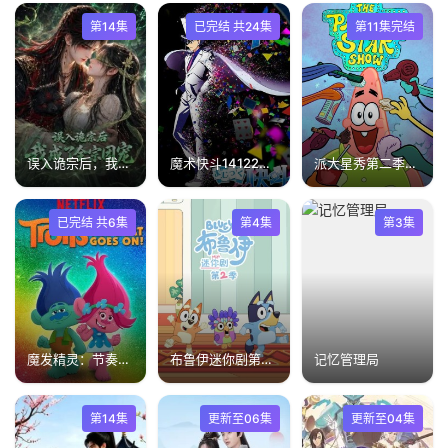
第14集
已完结 共24集
第11集完结
误入诡宗后，我成了全宗团宠
魔术快斗14122014
派大星秀第二季国语版
已完结 共6集
第4集
第3集
魔发精灵：节奏延续！
布鲁伊迷你剧第二季(英文版)
记忆管理局
第14集
更新至06集
更新至04集