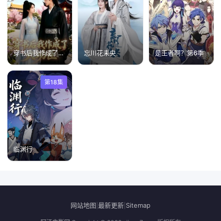
穿书后我作成了大功臣
忘川花未央
是王者啊？第6季
第18集
临渊行
网站地图
最新更新
Sitemap
|
|