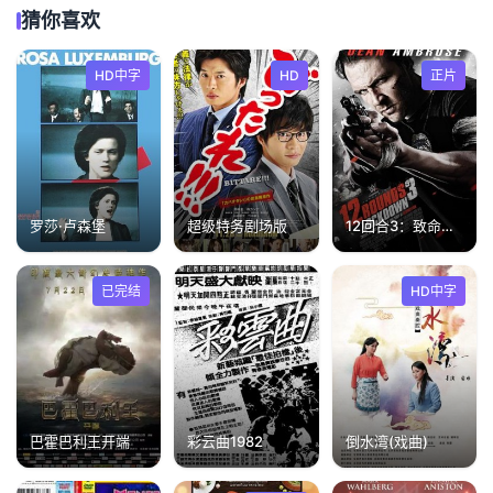
猜你喜欢
HD中字
HD
正片
罗莎·卢森堡
超级特务剧场版
12回合3：致命禁闭
已完结
HD中字
巴霍巴利王开端
彩云曲1982
倒水湾(戏曲)