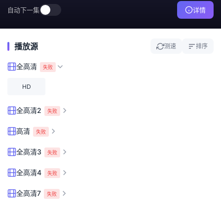
自动下一集
详情
播放源
测速
排序
全高清
失败
HD
全高清2
失败
高清
失败
全高清3
失败
全高清4
失败
全高清7
失败