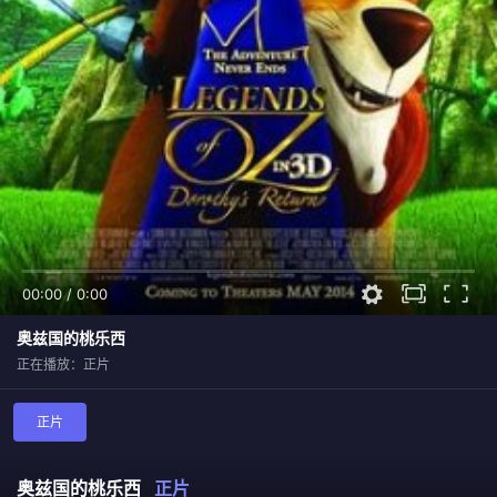
00:00
/
0:00
奥兹国的桃乐西
正在播放：正片
正片
奥兹国的桃乐西
正片