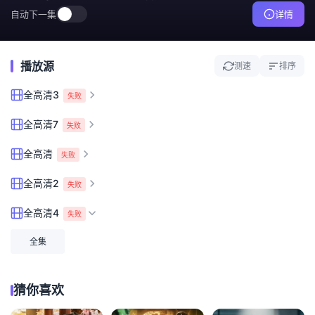
自动下一集
详情
播放源
测速
排序
全高清3
失败
全高清7
失败
全高清
失败
全高清2
失败
全高清4
失败
全集
猜你喜欢