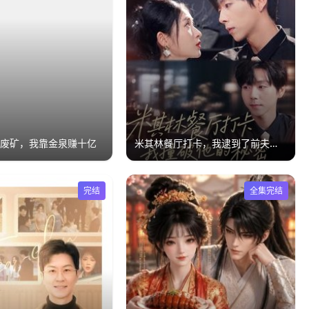
买废矿，我靠金泉赚十亿
米其林餐厅打卡，我逮到了前夫的亲亲小蜜
完结
全集完结