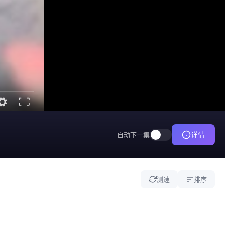
详情
自动下一集
测速
排序