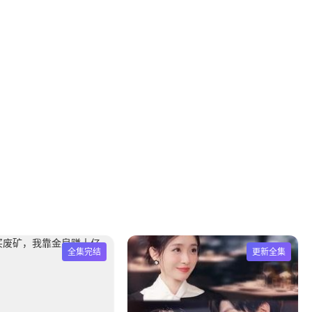
全集完结
更新全集