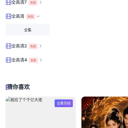
全高清7
失败
全高清
失败
全集
全高清2
失败
全高清4
失败
猜你喜欢
全集完结