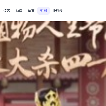
综艺
动漫
体育
短剧
排行榜