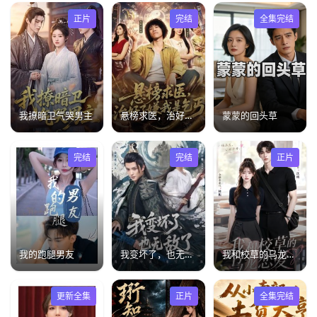
正片
完结
全集完结
我撩暗卫气哭男主
悬榜求医，治好了嫌我是乞丐
蒙蒙的回头草
完结
完结
正片
我的跑腿男友
我变坏了，也无敌了
我和校草的乌龙恋爱
更新全集
正片
全集完结