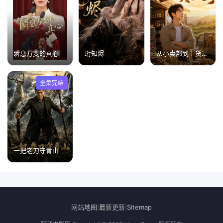
瞬息万变的真心
珩知烬
从小卖部到土货大亨
全集完结
一把老刀守青山
网站地图
最新更新
Sitemap
|
|