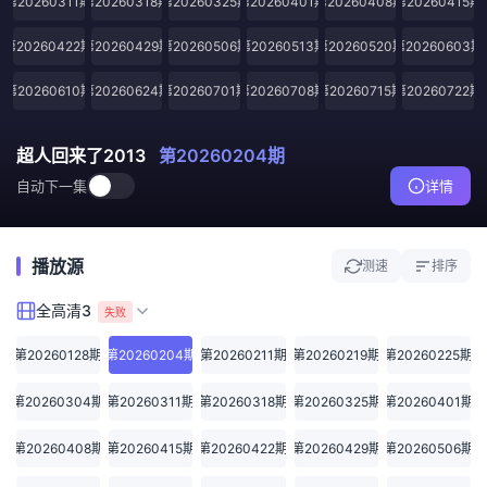
第20260311期
第20260318期
第20260325期
第20260401期
第20260408期
第20260415期
第20260422期
第20260429期
第20260506期
第20260513期
第20260520期
第20260603期
第20260610期
第20260624期
第20260701期
第20260708期
第20260715期
第20260722期
超人回来了2013
第20260204期
自动下一集
详情
播放源
测速
排序
全高清3
失败
第20260128期
第20260204期
第20260211期
第20260219期
第20260225期
第20260304期
第20260311期
第20260318期
第20260325期
第20260401期
第20260408期
第20260415期
第20260422期
第20260429期
第20260506期