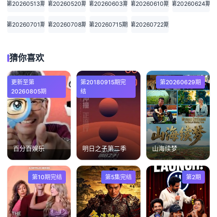
第20260513期
第20260520期
第20260603期
第20260610期
第20260624期
第20260701期
第20260708期
第20260715期
第20260722期
猜你喜欢
更新至第
第20180915期完
第20260629期
20260805期
结
百分百娱乐
明日之子第二季
山海续梦
第10期完结
第5集完结
第2期