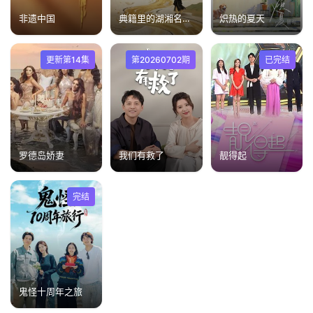
非遗中国
典籍里的湖湘名人第二季
炽热的夏天
更新第14集
第20260702期
已完结
罗德岛娇妻
我们有救了
靓得起
完结
鬼怪十周年之旅