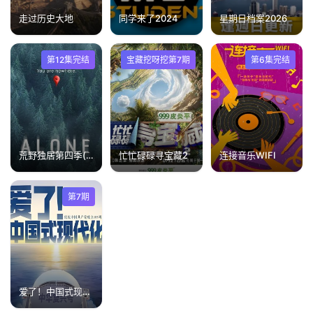
走过历史大地
同学来了2024
星期日档案2026
第12集完结
宝藏挖呀挖第7期
第6集完结
荒野独居第四季(中配版)
忙忙碌碌寻宝藏2
连接音乐WIFI
第7期
爱了！中国式现代化