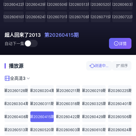
第20260422期
第20260429期
第20260506期
第20260513期
第20260520期
第20260603期
第20260610期
第20260624期
第20260701期
第20260708期
第20260715期
第20260722期
超人回来了2013
第20260415期
自动下一集
详情
播放源
测速中...
排序
全高清3
第20260128期
第20260204期
第20260211期
第20260219期
第20260225期
第20260304期
第20260311期
第20260318期
第20260325期
第20260401期
第20260408期
第20260415期
第20260422期
第20260429期
第20260506期
第20260513期
第20260520期
第20260603期
第20260610期
第20260624期