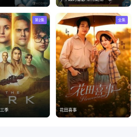
第2集
全集
第三季
花田喜事