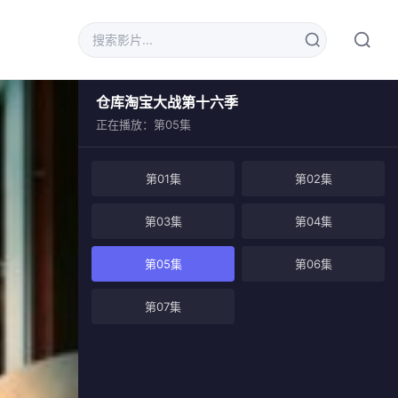
仓库淘宝大战第十六季
正在播放：第05集
第01集
第02集
第03集
第04集
第05集
第06集
第07集