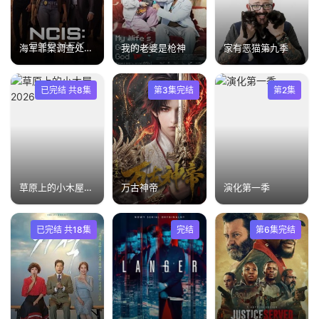
海军罪案调查处：悉尼第二季
我的老婆是枪神
家有恶猫第九季
已完结 共8集
第3集完结
第2集
草原上的小木屋2026
万古神帝
演化第一季
已完结 共18集
完结
第6集完结