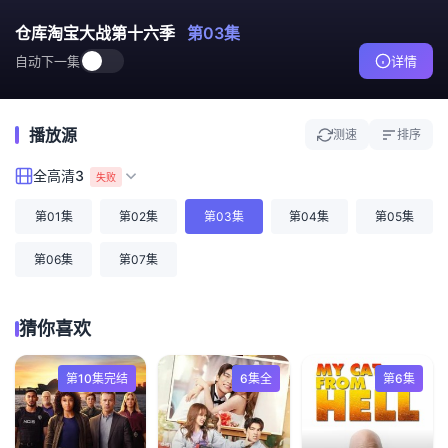
仓库淘宝大战第十六季
第03集
自动下一集
详情
播放源
测速
排序
全高清3
失败
第01集
第02集
第03集
第04集
第05集
第06集
第07集
猜你喜欢
第10集完结
6集全
第6集