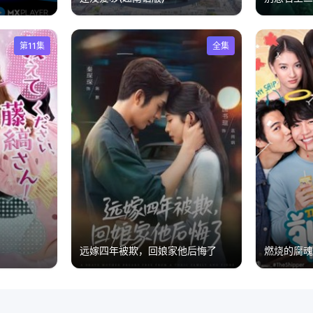
第11集
全集
远嫁四年被欺，回娘家他后悔了
燃烧的腐