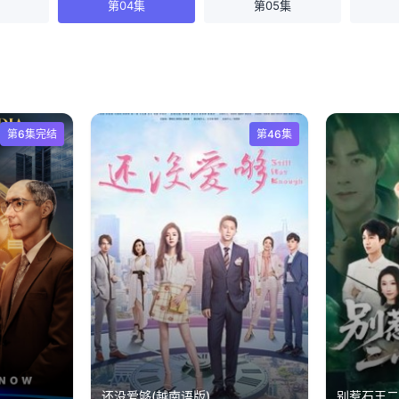
第04集
第05集
第6集完结
第46集
还没爱够(越南语版)
别惹石王