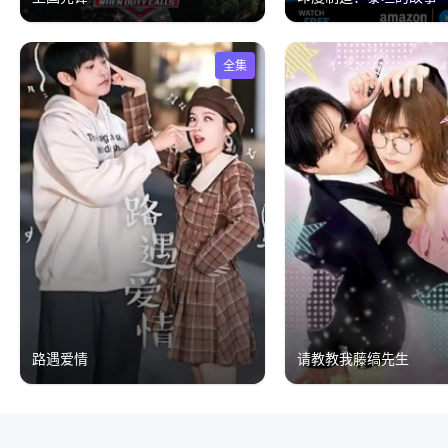
全集
路遇爱情
请教教我藤缟先生