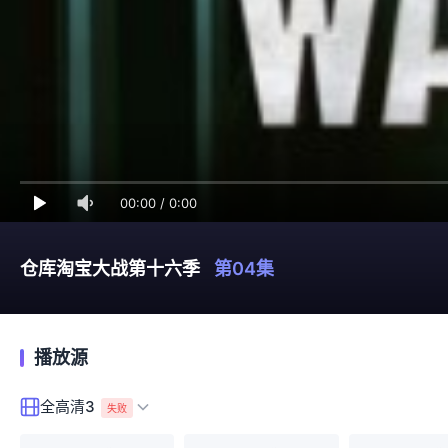
00:00
/
0:00
仓库淘宝大战第十六季
第04集
播放源
全高清3
失败