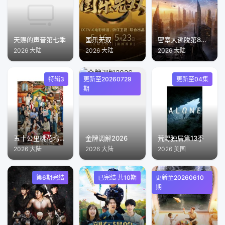
天赐的声音第七季
国乐无双
密室大逃脱第8季大神版
2026 大陆
2026 大陆
2026 大陆
特辑3
更新至20260729
更新至04集
期
五十公里桃花坞第6季
金牌调解2026
荒野独居第13季
2026 大陆
2026 大陆
2026 美国
第6期完结
已完结 共10期
更新至20260610
期