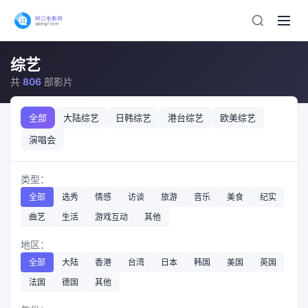
综艺
共
806
部影片
全部
大陆综艺
日韩综艺
港台综艺
欧美综艺
演唱会
类型：
全部
选秀
情感
访谈
旅游
音乐
美食
纪实
曲艺
生活
游戏互动
其他
地区：
全部
大陆
香港
台湾
日本
韩国
美国
英国
法国
德国
其他