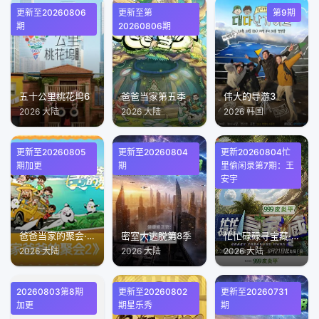
更新至20260806
更新至第
第9期
期
20260806期
五十公里桃花坞6
爸爸当家第五季
伟大的导游3
2026 大陆
2026 大陆
2026 韩国
更新至20260805
更新至20260804
更新20260804忙
期加更
期
里偷闲录第7期：王
安宇
爸爸当家的聚会·2026
密室大逃脱第8季
忙忙碌碌寻宝藏·双人成行季
2026 大陆
2026 大陆
2026 大陆
20260803第8期
更新至20260802
更新至20260731
加更
期星乐秀
期