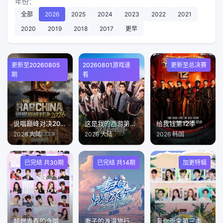
年份：
全部
2026
2025
2024
2023
2022
2021
2020
2019
2018
2017
更早
更新至20260805
20260801游戏速
更新至总决赛
期
看
说唱巅峰对决2026
这是我的西游第二季
给我钱第12季
2026 大陆
2026 大陆
2026 韩国
已完结 共30期
已完结 共14期
加更特辑
超燃青春的合唱
妻子的浪漫旅行第九季
音你而来第三季