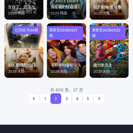
生存王：部落战争2
刘在锡的民宿法则！
初入职场·金融季
2026 韩国
2026 韩国
2026 大陆
已完结 共24期
更新至20260531
更新至20260522
期
期
初入职场的我们第六季
不好笑就露宿街头
魔力歌先生
2026 大陆
2026 大陆
2026 大陆
共 806 条，27 页
1
2
3
4
5