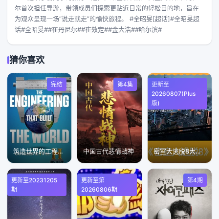
尔首次担任导游，带领成员们探索更贴近日常的轻松目的地，旨在
为观众呈现一场“说走就走”的愉快旅程。 #全昭旻[超话]#全昭旻超
话#全昭旻##崔丹尼尔##崔效定##金大浩##哈尔滨#
猜你喜欢
完结
第4集
更新至
20260807(Plus
版)
筑造世界的工程第一季
中国古代悲情战神
密室大逃脱8大神版
更新至20231205
更新至第
第4期
期
20260806期