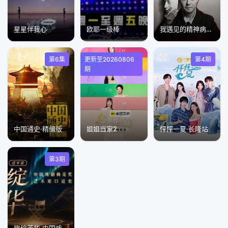
星星伴我心
欧耶一级棒
我遇见的精神病态者
第6集
更新至20260806
第4期
期
中国通史·精编版
姐姐当家2
怦怦一夏·长隆站
第3期