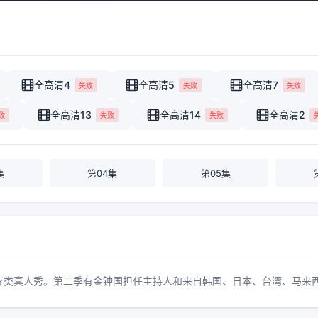
全高清4
全高清5
全高清7
失败
失败
失败
全高清13
全高清14
全高清2
败
失败
失败
集
第04集
第05集
存类真人秀。第二季有金钟国担任主持人和来自韩国、日本、台湾、马来西