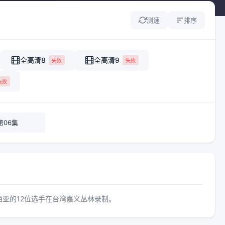
测速
排序
全高清8
全高清9
失败
失败
失败
第06集
亚的12位选手在台湾嘉义丛林录制。