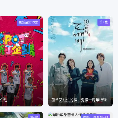
更新至第13集
第4集
丁企划
孤单又灿烂的神，鬼怪十周年特辑
第5期
连载中 连载到8期