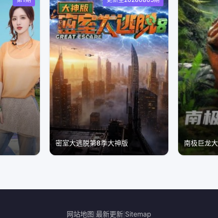
密室大逃脱第8季大神版
南极巨龙
网站地图
最新更新
Sitemap
|
|