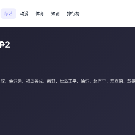
综艺
动漫
体育
短剧
排行榜
争2
俊叙
、
金泳勋
、
福岛善成
、
新野
、
松岛正平
、
徐恺
、
赵有宁
、
理查德
、
戴