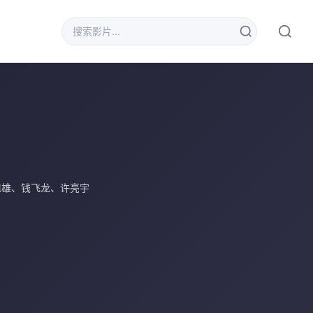
祖雄
、
钱飞龙
、
许亮宇