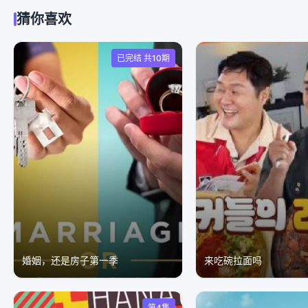
猜你喜欢
已完结 共10期
婚姻，还是房子第一季
来吃碗拉面吗
第4集