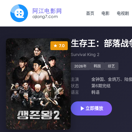
首页
电影
电视剧
生存王：部落战
7.0
Survival King 2
2026年
韩国
综艺
主演
金钟国
、
金炳万
、
陆
状态
第6期完结
语言
韩语
立即播放