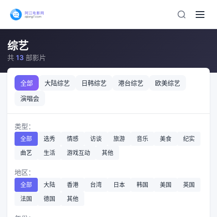
综艺
共
13
部影片
全部
大陆综艺
日韩综艺
港台综艺
欧美综艺
演唱会
类型：
全部
选秀
情感
访谈
旅游
音乐
美食
纪实
曲艺
生活
游戏互动
其他
地区：
全部
大陆
香港
台湾
日本
韩国
美国
英国
法国
德国
其他