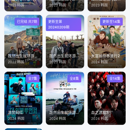
2025 韩国
2023 韩国
2023 韩国
已完结 共7期
更新至第
更新至14集
20240209期
既然出生就环游世界第一季
既然出生就环游世界3
大富翁世界旅行2
2022 韩国
2023 韩国
2024 韩国
全7集
全8集
全14集
激赞网红
既然出生就环游音乐
血之游戏3
2024 韩国
2024 韩国
2024 韩国