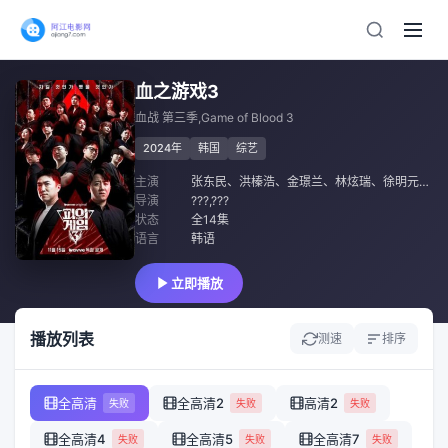
血之游戏3
血战 第三季,Game of Blood 3
2024年
韩国
综艺
主演
张东民
、
洪榛浩
、
金璟兰
、
林炫瑞
、
徐明元
、
MJ
导演
???,???
状态
全14集
语言
韩语
立即播放
播放列表
测速
排序
全高清
全高清2
高清2
失败
失败
失败
全高清4
全高清5
全高清7
失败
失败
失败