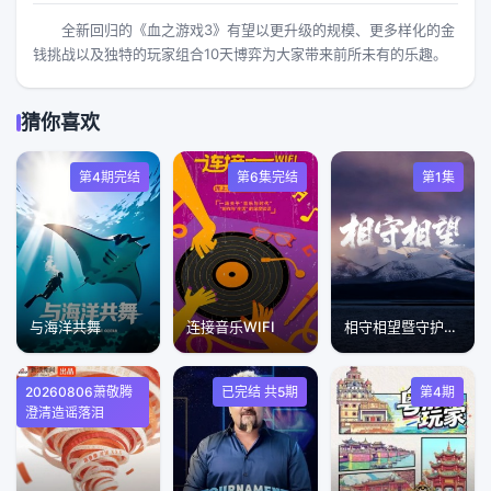
全新回归的《血之游戏3》有望以更升级的规模、更多样化的金
钱挑战以及独特的玩家组合10天博弈为大家带来前所未有的乐趣。
猜你喜欢
第4期完结
第6集完结
第1集
与海洋共舞
连接音乐WIFI
相守相望暨守护哈拉湖行动
20260806萧敬腾
已完结 共5期
第4期
澄清造谣落泪