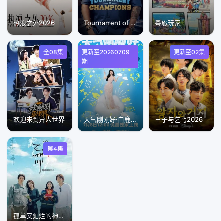
热浪之外2026
Tournament of Champions 第一季
粤旅玩家
全08集
更新至20260709
更新至02集
期
欢迎来到异人世界
天气刚刚好·白鹿十周年拾光音乐会
王子与乞丐2026
第4集
孤单又灿烂的神，鬼怪十周年特辑