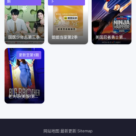
期
下
国医少年志第三季
姐姐当家第2季
美国忍者勇士第十八季
更新至第1期
老大哥(美版)第二十八季
网站地图
最新更新
Sitemap
|
|