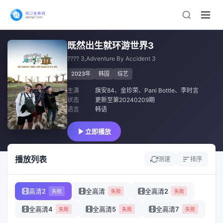
既然出生就环游世界3
???? 3,Adventure By Accident 3
2023年
韩国
综艺
主演
旗安84
、
金珍荣
、
Pani Bottle
、
李时言
状态
更新至第20240209期
语言
韩语
立即播放
播放列表
测速
排序
高清2
全高清
全高清2
失败
失败
失败
全高清4
全高清5
全高清7
失败
失败
失败