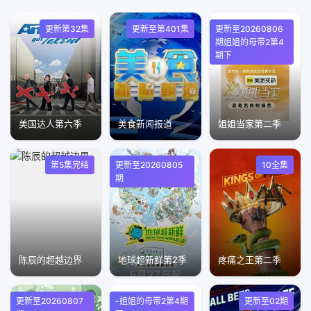
更新第32集
更新至第401集
更新至20260806
期姐姐的母带2第4
期下
美国达人第六季
美食新闻报道
姐姐当家第二季
第5集完结
更新至20260805
10全集
期
陈辰的超越边界
地球超新鲜第2季
疼痛之王第二季
更新至20260807
-姐姐的母带2第4期
更新至02期