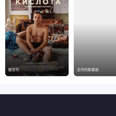
酸世代
无尽的斯嘉丽