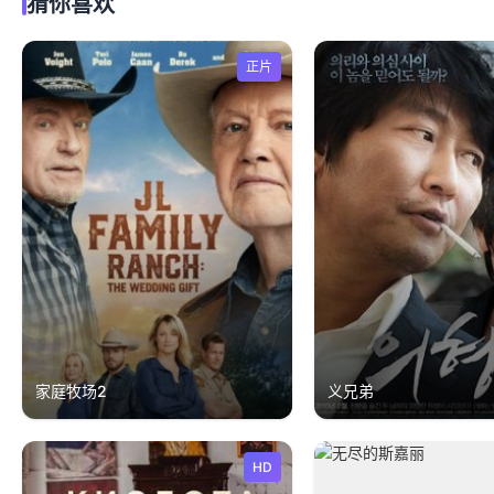
猜你喜欢
正片
家庭牧场2
义兄弟
HD