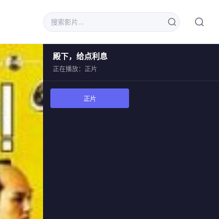
殿下，给点利息
正在播放：正片
正片