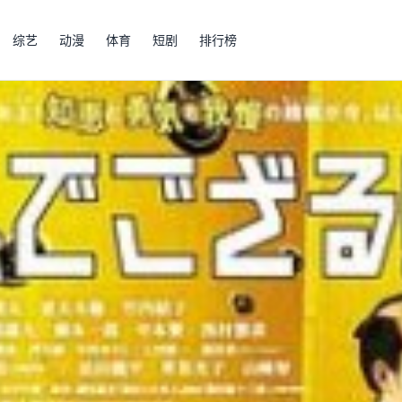
综艺
动漫
体育
短剧
排行榜