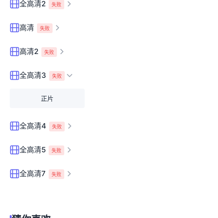
全高清2
失败
高清
失败
高清2
失败
全高清3
失败
正片
全高清4
失败
全高清5
失败
全高清7
失败