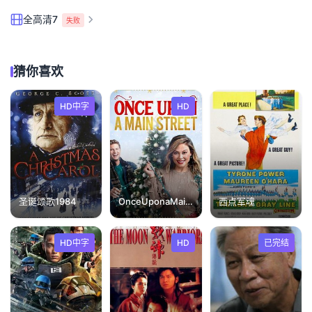
全高清7
失败
猜你喜欢
HD中字
HD
圣诞颂歌1984
OnceUponaMainStreet
西点军魂
HD中字
HD
已完结