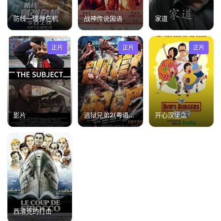
防线—爆弹危机
战神传说国语
家道
正片
正片
正片
影片
逃狱兄弟2(粤语版)
开心汉堡店
西洛克的打击