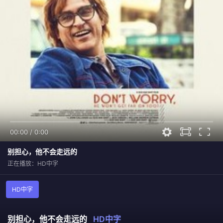
00:00
/
0:00
别担心，他不会走远的
正在播放：HD中字
HD中字
别担心，他不会走远的
HD中字