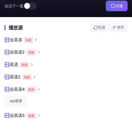
自动下一集
详情
播放源
测速
排序
全高清
失败
全高清2
失败
高清
失败
高清2
失败
全高清4
失败
HD中字
全高清5
失败