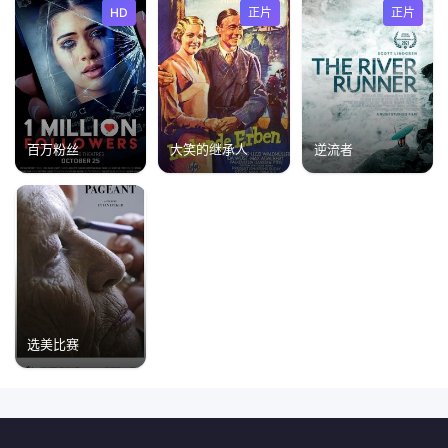
HD
正片
正片
百万粉丝
大笑的继承人
逆流者
选美比赛