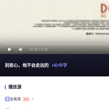
00:00
/
0:00
别担心，他不会走远的
HD中字
播放源
全高清
失败