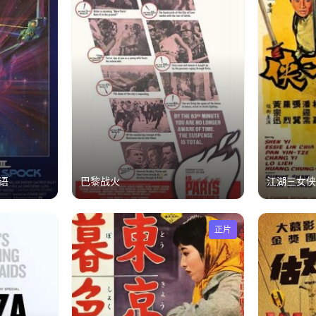
语
巴黎战火
江湖三女
正片