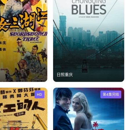
侠
日照重庆
HD
第4集完结