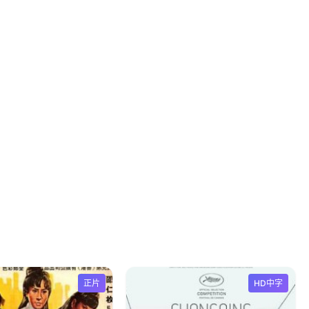
正片
HD中字