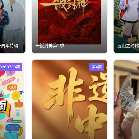
十周年特辑
一饭封神第2季
远山之约(
0260730期
第4期