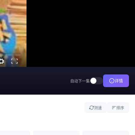
详情
自动下一集
测速
排序