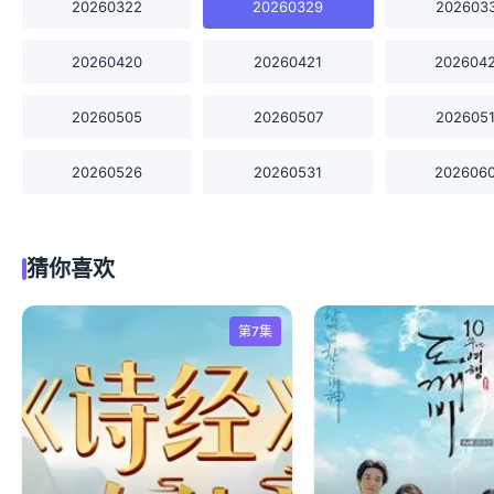
20260322
20260329
202603
20260420
20260421
202604
20260505
20260507
202605
20260526
20260531
202606
猜你喜欢
第7集