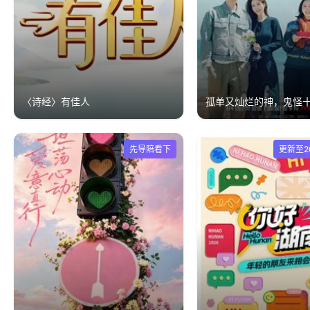
〈诗经〉有佳人
孤单又灿烂的神，鬼怪
先导陪看下
更新至2