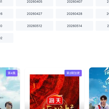
31
20260405
20260407
2
26
20260427
20260428
2
10
20260512
20260514
2
02
第4集
第2期加更