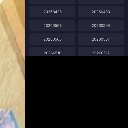
20260428
20260430
20260503
20260504
20260505
20260507
20260510
20260512
20260514
20260517
20260519
20260524
20260526
20260531
20260602