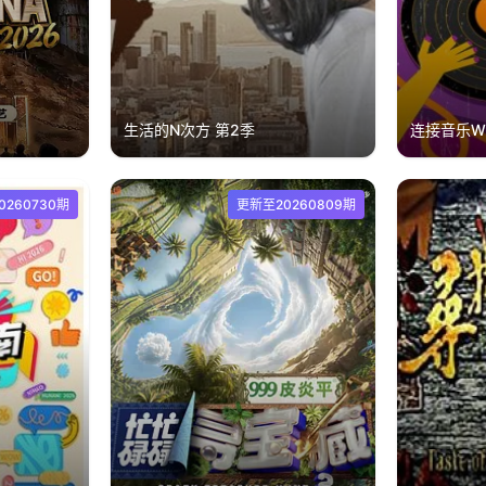
生活的N次方 第2季
连接音乐WI
0260730期
更新至20260809期