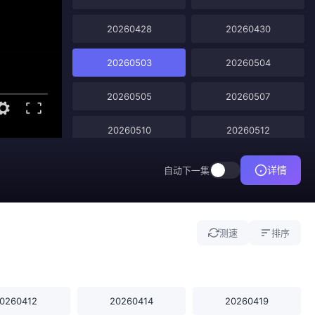
20260428
20260430
20260503
20260504
20260505
20260507
20260510
20260512
20260514
20260517
详情
自动下一集
20260519
20260524
20260526
20260531
测速
排序
20260602
0260412
20260414
20260419