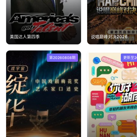
美国达人第四季
说唱巅峰对决2026
第20260808期
更新至2