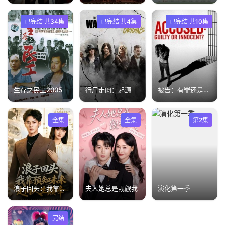
已完结 共34集
已完结 共4集
已完结 共10集
生存之民工2005
行尸走肉：起源
被告：有罪还是无辜第三季
全集
全集
第2集
浪子回头：我靠预知未来走向人生巅峰
夫人她总是觊觎我
演化第一季
完结