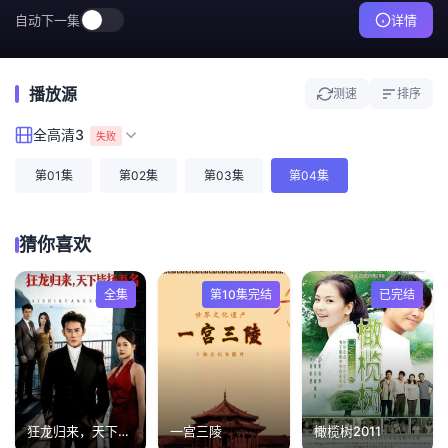
自动下一集
详情
播放源
测速
排序
全高清3
失败
第01集
第02集
第03集
第04集
猜你喜欢
全集
第10集完结
已完结
狂龙归来，天下皆扬吾名
一宫三陵
橄榄树2011