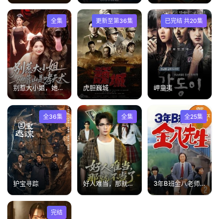
全集
更新至第36集
已完结 共20集
别惹大小姐，她靠山是哮天犬
虎胆巍城
岬童夷
全36集
全集
全25集
护宝寻踪
好人难当，那就不当了
3年B班金八老师第2季
完结