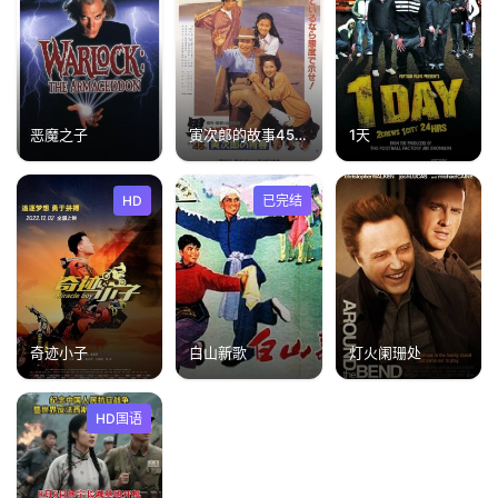
恶魔之子
寅次郎的故事45：寅次郎的青春
1天
HD
已完结
奇迹小子
白山新歌
灯火阑珊处
HD国语