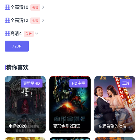
全高清10
失败
全高清12
失败
高清4
失败
720P
猜你喜欢
更新至HD
HD中字
正片
水怪2026
变形金刚2国语
充满希望的浪漫主义者