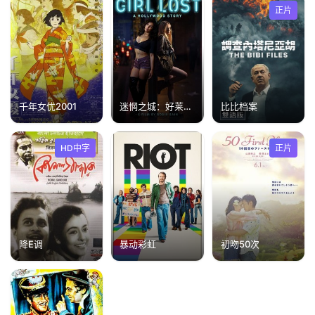
正片
千年女优2001
迷惘之城：好莱坞2020
比比档案
HD中字
正片
降E调
暴动彩虹
初吻50次