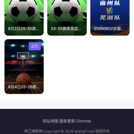
8月2日25-26赛季中甲联赛 深圳青年人VS无锡吴钩
24-25赛季英超第30轮 狼队VS西汉姆联
20260802安徽省城市篮球联赛第10轮全场回放：宿州vs芜湖
正片
8月4日25-26赛季全国青年篮球联赛 山东山高83VS70龙狮青年
网站地图
最新更新
Sitemap
|
|
阿江电影网
Copyright © 2026
ajiang7.com
版权所有