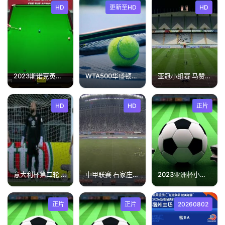
HD
更新至HD
HD
2023斯诺克英锦赛资格赛贺国强6-4罗斯·缪尔20231119
WTA500华盛顿站半决赛：佩古拉VS施耐德
亚冠小组赛 马赞德兰vs孟买城 (鹿中原) 20231128
HD
HD
正片
意大利杯第二轮 都灵VS恩波利 20240925
中甲联赛 石家庄功夫VS陕西联合 20250817
2023亚洲杯小组赛F组第3轮：吉尔吉斯斯坦vs阿曼
正片
正片
20260802