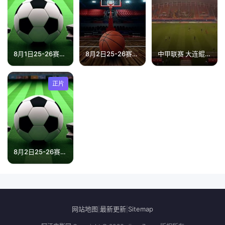
8月1日25-26赛季中甲联赛 大连鲲城VS陕西联合
8月2日25-26赛季亚洲大学生篮球联赛 上海交通大学VS蒙古国立大学
中甲联赛 大连鲲城VS深圳青年人 20250516
正片
8月2日25-26赛季湘超 株洲队VS郴州队
网站地图
最新更新
Sitemap
|
|