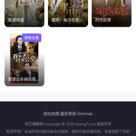
枯棠再盛
都市：每次任务一个亿(获得系统后，我家存款有点多)
时光织景
更新全集
婆婆出车祸后我和老公对质公堂
网站地图
最新更新
Sitemap
|
|
阿江电影网
Copyright © 2026
ajiang7.com
版权所有
免责声明：本站所有内容均来自互联网，版权归原创者所有，如果侵犯了你的