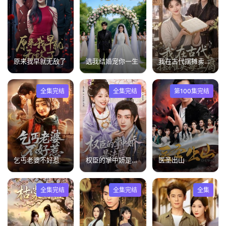
原来我早就无敌了
选我结婚宠你一生
我在古代摆摊卖霉豆腐
全集完结
全集完结
第100集完结
乞丐老婆不好惹
权臣的掌中娇是法医
医圣出山
全集完结
全集完结
全集