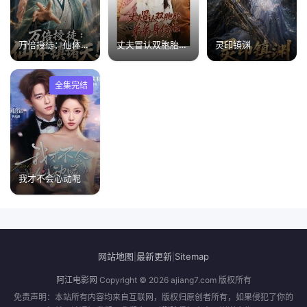
万倍授徒：仙体镇诸天！
丈夫冒认双胞胎弟弟身份后
灵印镇渊
全集完结
我才不会心动呢
网站地图
最新更新
Sitemap
|
|
阿江电影网
Copyright © 2026
ajiang7.com
版权所有
免责声明：本站所有内容均来自互联网，版权归原创者所有，如果侵犯了你的