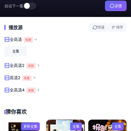
自动下一集
详情
播放源
测速
排序
全高清
失败
全集
全高清2
失败
高清2
失败
全高清4
失败
猜你喜欢
更新全集
全集
全集