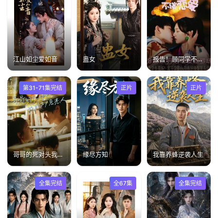
江山如尘爱如音
蛊女
报告！顾同学不谈恋爱
第31-71集完结
正片
正片
哥哥的死对头我的秘密恋人
缘尽方知
我靠养蜂逆袭人生
全集完结
全67集
全集完结