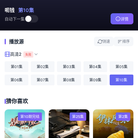
呃钱
第10集
自动下一集
详情
播放源
测速
排序
高清2
失败
第01集
第02集
第03集
第04集
第05集
第06集
第07集
第08集
第09集
第10集
猜你喜欢
第10期完结
第25集
第2集