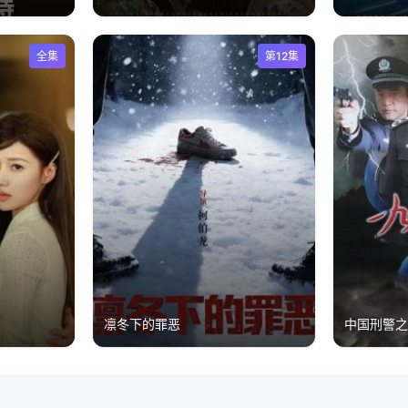
全集
第12集
凛冬下的罪恶
中国刑警