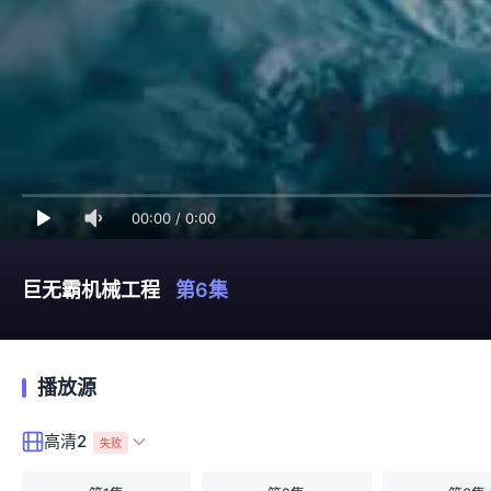
00:00
/
0:00
巨无霸机械工程
第6集
播放源
高清2
失败