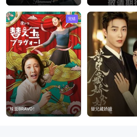
完结
续面BRAVO！
替兄藏娇娥