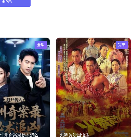
第6集
全集
完结
：许州奇案录秘术追凶
火舞黄沙国语版