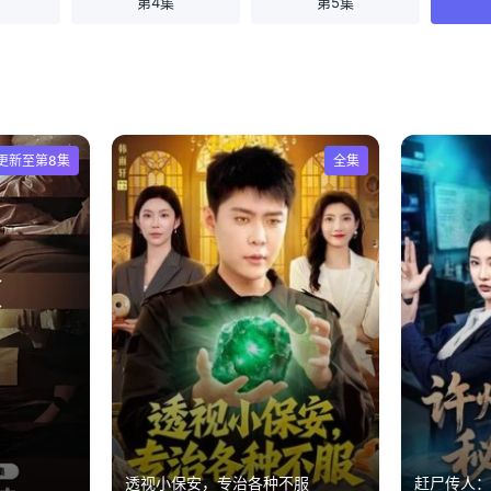
第4集
第5集
更新至第8集
全集
透视小保安，专治各种不服
赶尸传人