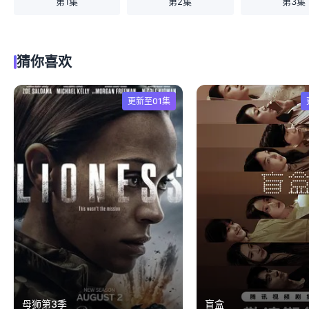
第1集
第2集
第3集
猜你喜欢
更新至01集
母狮第3季
盲盒