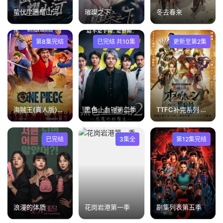
蛰伏尘嚣耀山河
璀璨之下
冬去春来
第8集完结
已完结 共10集
更新至第2集
海贼王(真人版)第二季
黑色止血钳第二季
TTFC补完系列 角醒猎人 欧米茄号角 猎人们的默秘录
已完结
3集全
第12集完结
浪漫的体质
花岗岩港第一季
剧集列表第五季