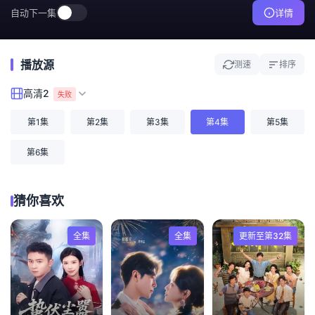
自动下一集
详情
播放源
测速
排序
高清2
失败
第1集
第2集
第3集
第4集
第5集
第6集
猜你喜欢
全集
全集
更新至第32集