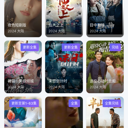
夜色短剧版
仙人之上
目中有神
2024 大陆
2024 大陆
2024 大陆
更新全集
更新全集
完结
薇薇一笑很倾城
末日倒计时
退役心动时总痴情缠宠
2024 大陆
2024 大陆
2024 大陆
更新至第1-63集
全集
全集完结