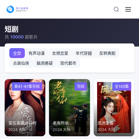
短剧
共
10000
部影片
全部
有声动漫
女频恋爱
年代穿越
反转爽剧
古装仙侠
脑洞悬疑
现代都市
第41-61集完结
完结
全105集
爱在离婚进行时
老有所依
凤池生春
2024 大陆
2024 大陆
2024 大陆