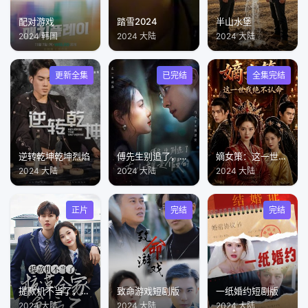
配对游戏
踏雪2024
半山水堡
2024 韩国
2024 大陆
2024 大陆
更新全集
已完结
全集完结
逆转乾坤乾坤烈焰
傅先生别追了，大小姐是假的
嫡女策：这一世我绝不认命
2024 大陆
2024 大陆
2024 大陆
正片
完结
完结
提款机不当了，校草全家急疯了
致命游戏短剧版
一纸婚约短剧版
2024 大陆
2024 大陆
2024 大陆