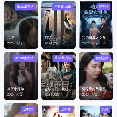
第66集完结
更新第30集
已完结
抉择
归路
我的机器人女友短剧
2024 大陆
2024 大陆
2024 大陆
第100集完结
第82集完结
更新全集
神医小师弟
全球末日：我成了救世主
健身房的故事风雨交加
2024 大陆
2024 大陆
2024 大陆
全83集
全81集
完结