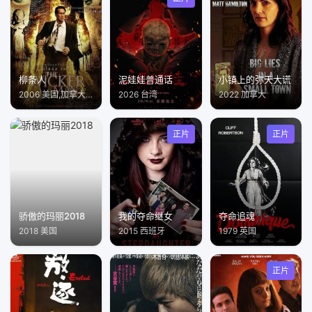
柳条人
泥娃娃普通话
小镇上的弥天大谎
2006 美国,加拿大,德国
2026 台湾
2022 加拿大
正片
正片
骄傲的玛丽2018
我的夺命继女
夺命追魂
2018 美国
2015 西班牙
1979 英国
正片