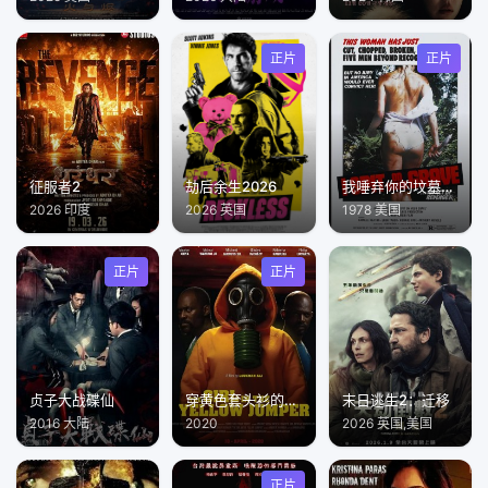
正片
正片
征服者2
劫后余生2026
我唾弃你的坟墓1978
2026 印度
2026 英国
1978 美国
正片
正片
贞子大战碟仙
穿黄色套头衫的女孩
末日逃生2：迁移
2016 大陆
2020
2026 英国,美国
正片