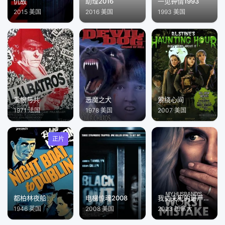
仇敌
助理2016
一见钟情1993
2015 美国
2016 美国
1993 美国
爱恨与共
恶魔之犬
萦绕心间
1971 法国
1978 美国
2007 美国
正片
都柏林夜船
电梯惊魂2008
我丈夫犯的最严重的错误
1946 英国
2008 美国
2023 加拿大