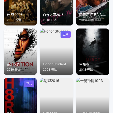
放·逐2006
白昼之雨2016
阿莉娅·巴苏失踪了
2006 香港
2016 日本
2024 印度
正片
音乐抱负
Honor Student
幸福庵
2019 美国
2023 美国
2018 美国
正片