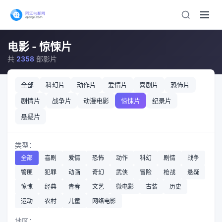
电影 - 惊悚片
共
2358
部影片
全部
科幻片
动作片
爱情片
喜剧片
恐怖片
剧情片
战争片
动漫电影
惊悚片
纪录片
悬疑片
类型：
全部
喜剧
爱情
恐怖
动作
科幻
剧情
战争
警匪
犯罪
动画
奇幻
武侠
冒险
枪战
悬疑
惊悚
经典
青春
文艺
微电影
古装
历史
运动
农村
儿童
网络电影
地区：