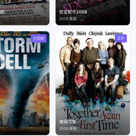
舞娘
欲望都市2008
2008 美国
已完结
正片
难得团聚
2008 美国