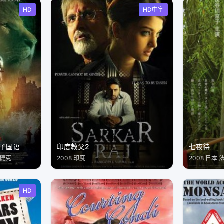
HD
HD中字
子国语
印度教父2
七夜待
,捷克
2008 印度
2008 日本,
HD