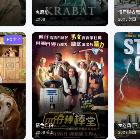
鬼磨坊
僵尸脱衣
2008
2008 美国
HD中字
情色自拍
龙卷风(下)
2008 美国
2008 美国