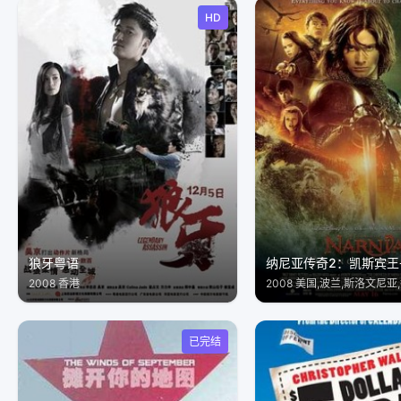
HD
狼牙粤语
纳尼亚传奇2：凯斯宾王
2008 香港
2008 美国,波兰,斯洛文尼亚
已完结