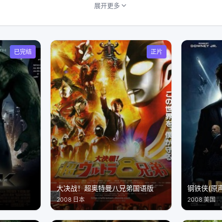
展开更多
已完结
正片
大决战！超奥特曼八兄弟国语版
钢铁侠(原
2008 日本
2008 美国