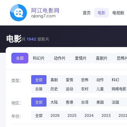
首页
电影
电视剧
电影
共
1942
部影片
全部
科幻片
动作片
爱情片
喜剧片
恐怖
全部
喜剧
爱情
恐怖
动作
科幻
类型：
古装
历史
运动
农村
儿童
网络电影
全部
大陆
香港
台湾
美国
法国
地区：
全部
2026
2025
2024
2023
202
年份：