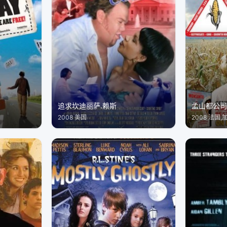
追求坎迪丽萨.赖斯
孟山都公
2008 美国
2008 法国