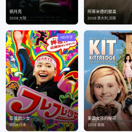
铜月亮
阿蒂米德的膝盖
2008 大陆
2008 意大利,法国
HD中字
应援团少女
美国女孩的秘密
2008 日本
2008 美国