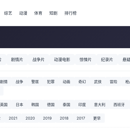
综艺
动漫
体育
短剧
排行榜
片
剧情片
战争片
动漫电影
惊悚片
纪录片
悬
剧情
战争
警匪
犯罪
动画
奇幻
武侠
冒险
枪
英国
日本
韩国
德国
泰国
印度
意大利
西班牙
2
2021
2020
2019
2018
2017
更早