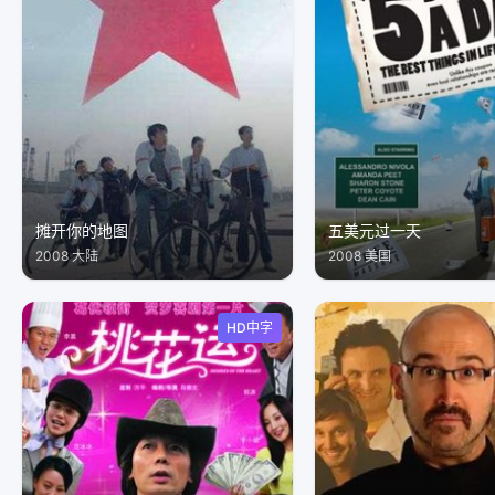
摊开你的地图
五美元过一天
2008 大陆
2008 美国
HD中字