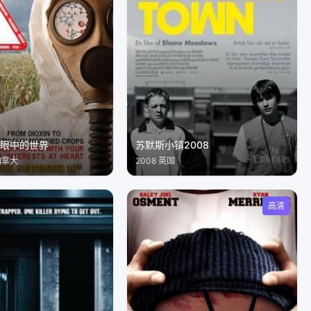
司眼中的世界
苏默斯小镇2008
,加拿大
2008 英国
高清