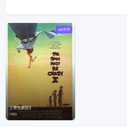
HD中字
上帝也疯狂2
1989