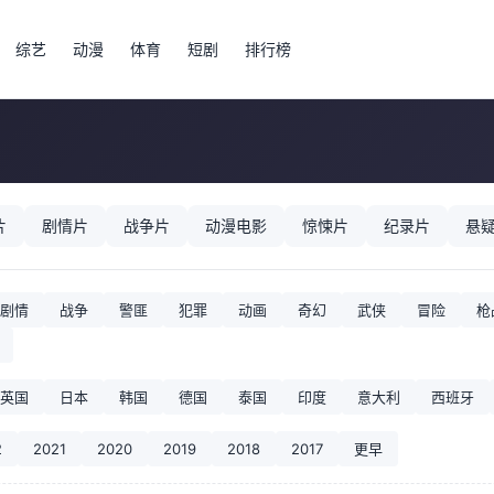
综艺
动漫
体育
短剧
排行榜
片
剧情片
战争片
动漫电影
惊悚片
纪录片
悬
剧情
战争
警匪
犯罪
动画
奇幻
武侠
冒险
枪
英国
日本
韩国
德国
泰国
印度
意大利
西班牙
2
2021
2020
2019
2018
2017
更早