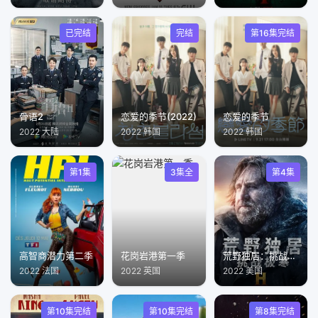
已完结
完结
第16集完结
骨语2
恋爱的季节(2022)
恋爱的季节
2022 大陆
2022 韩国
2022 韩国
第1集
3集全
第4集
高智商潜力第二季
花岗岩港第一季
荒野独居：挑战极寒
2022 法国
2022 英国
2022 美国
第10集完结
第10集完结
第8集完结