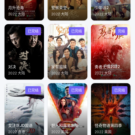
月升沧海
警察荣誉
少年派2
2022 大陆
2022 大陆
2022 大陆
已完结
已完结
完结
对决
家有姐妹
勇者无惧2022
2022 大陆
2022 大陆
2022 大陆
已完结
已完结
已完结
女法医JD国语
超人和露易斯第二季
怪奇物语第四季
2022 香港
2022 美国
2022 美国