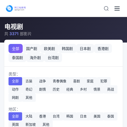
电视剧
共
3371
部影片
全部
国产剧
欧美剧
韩国剧
日本剧
香港剧
泰国剧
海外剧
台湾剧
类型：
全部
古装
战争
青春偶像
喜剧
家庭
犯罪
动作
奇幻
剧情
历史
经典
乡村
情景
商战
网剧
其他
地区：
全部
大陆
香港
台湾
韩国
日本
美国
泰国
英国
新加坡
其他