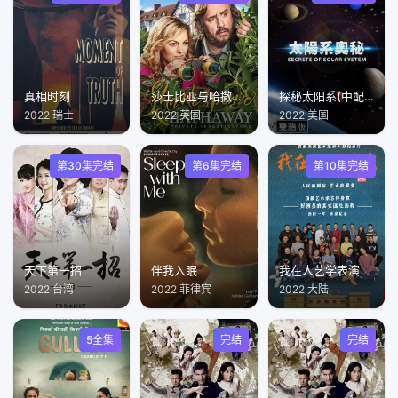
真相时刻
莎士比亚与哈撒韦，私人调查员第四季
探秘太阳系(中配文)
2022 瑞士
2022 英国
2022 美国
第30集完结
第6集完结
第10集完结
天下第一招
伴我入眠
我在人艺学表演
2022 台湾
2022 菲律宾
2022 大陆
5全集
完结
完结