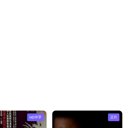
HD中字
正片