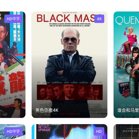
HD中字
4K
黑色弥撒4K
谁会和马
HD中字
HD