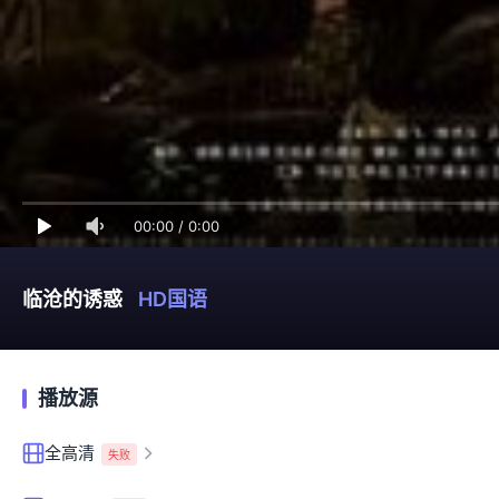
00:00
/
0:00
临沧的诱惑
HD国语
播放源
全高清
失败