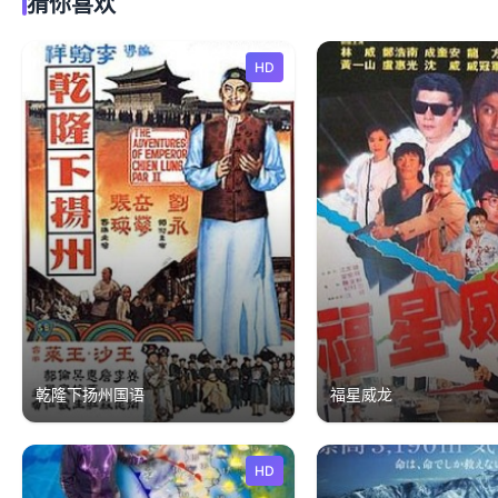
猜你喜欢
HD
乾隆下扬州国语
福星威龙
HD