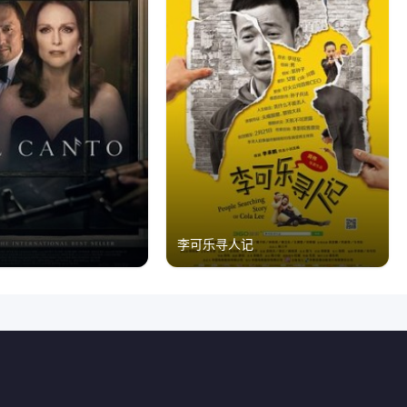
李可乐寻人记