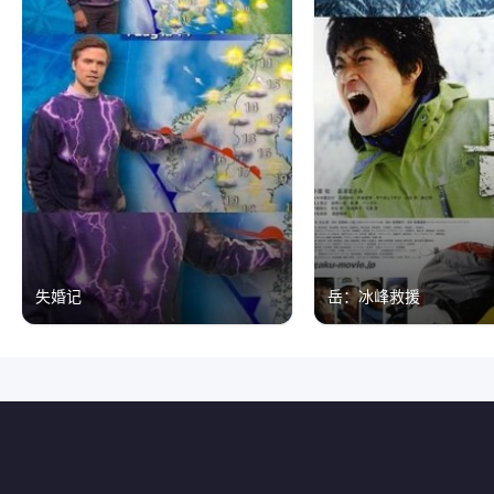
失婚记
岳：冰峰救援