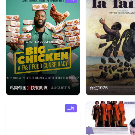
鸡肉帝国：快餐阴谋
弱点1975
正片