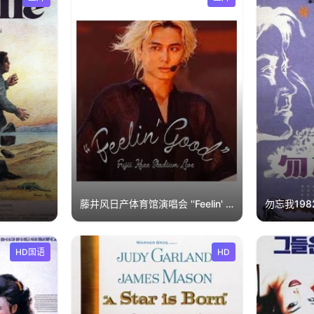
藤井风日产体育馆演唱会 ''Feelin' Good''
勿忘我198
HD国语
HD