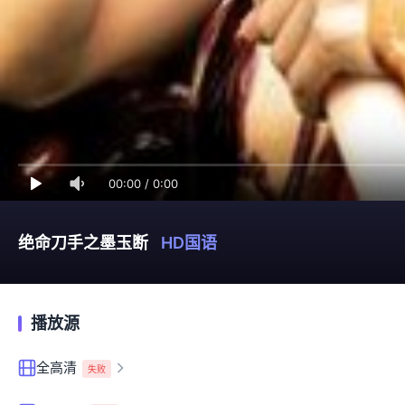
00:00
/
0:00
绝命刀手之墨玉断
HD国语
播放源
全高清
失败